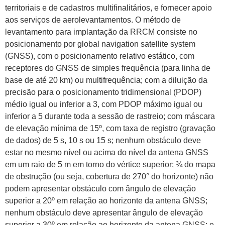
territoriais e de cadastros multifinalitários, e fornecer apoio
aos serviços de aerolevantamentos. O método de
levantamento para implantação da RRCM consiste no
posicionamento por global navigation satellite system
(GNSS), com o posicionamento relativo estático, com
receptores do GNSS de simples frequência (para linha de
base de até 20 km) ou multifrequência; com a diluição da
precisão para o posicionamento tridimensional (PDOP)
médio igual ou inferior a 3, com PDOP máximo igual ou
inferior a 5 durante toda a sessão de rastreio; com máscara
de elevação mínima de 15º, com taxa de registro (gravação
de dados) de 5 s, 10 s ou 15 s; nenhum obstáculo deve
estar no mesmo nível ou acima do nível da antena GNSS
em um raio de 5 m em torno do vértice superior; ¾ do mapa
de obstrução (ou seja, cobertura de 270° do horizonte) não
podem apresentar obstáculo com ângulo de elevação
superior a 20º em relação ao horizonte da antena GNSS;
nenhum obstáculo deve apresentar ângulo de elevação
superior a 30º em relação ao horizonte da antena GNSS; e