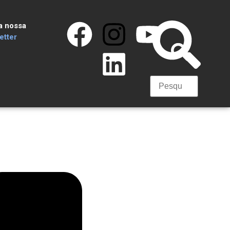
a nossa
tter