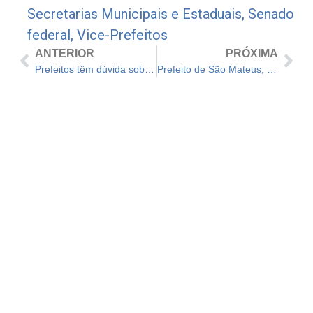
Secretarias Municipais e Estaduais
,
Senado
federal
,
Vice-Prefeitos
ANTERIOR
PRÓXIMA
Prefeitos têm dúvida sobre uso do Fundeb para salários, e MEC não sabe a resposta
Prefeito de São Mateus, ES, é preso com R$ 400 mil em casa por suspeita de fraude em licitações