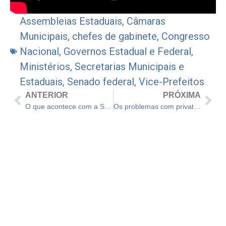
Assembleias Estaduais
,
Câmaras
Municipais
,
chefes de gabinete
,
Congresso
Nacional
,
Governos Estadual e Federal
,
Ministérios
,
Secretarias Municipais e
Estaduais
,
Senado federal
,
Vice-Prefeitos
ANTERIOR
PRÓXIMA
O que acontece com a Sabesp agora que o projeto de privatização foi aprovado na Alesp?
Os problemas com privatização que levaram cidades a reestatitizar sistema de água