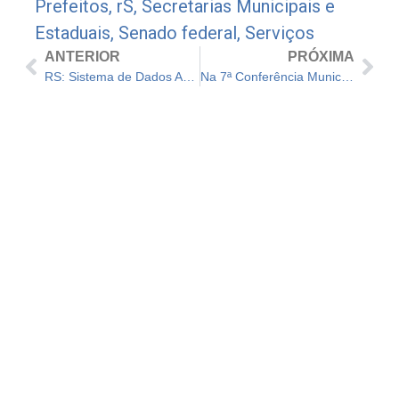
Prefeitos
,
rS
,
Secretarias Municipais e
Estaduais
,
Senado federal
,
Serviços
ANTERIOR
PRÓXIMA
RS: Sistema de Dados Abertos sobre investimentos é publicado por Governo Lula
Na 7ª Conferência Municipal Coxim discute futuro urbano