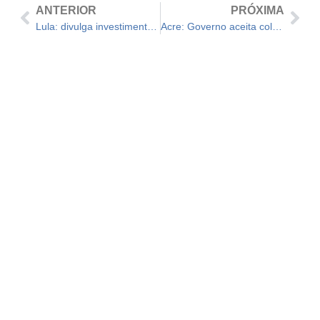
ANTERIOR
PRÓXIMA
Lula: divulga investimentos, na paraíba, em habitação, recursos hídricos e educação
Acre: Governo aceita colocação do programa Família Acolhedora em municípios