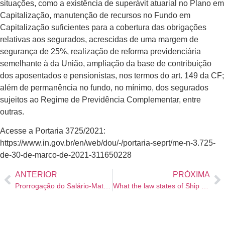
situações, como a existência de superávit atuarial no Plano em
Capitalização, manutenção de recursos no Fundo em
Capitalização suficientes para a cobertura das obrigações
relativas aos segurados, acrescidas de uma margem de
segurança de 25%, realização de reforma previdenciária
semelhante à da União, ampliação da base de contribuição
dos aposentados e pensionistas, nos termos do art. 149 da CF;
além de permanência no fundo, no mínimo, dos segurados
sujeitos ao Regime de Previdência Complementar, entre
outras.
Acesse a Portaria 3725/2021:
https://www.in.gov.br/en/web/dou/-/portaria-seprt/me-n-3.725-
de-30-de-marco-de-2021-311650228
ANTERIOR
PRÓXIMA
Prorrogação do Salário-Maternidade é regulamentada
What the law states of Ship Order Birdes-to-be and Divorce Rates