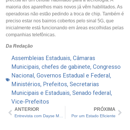
maioria dos aparelhos mais novos já vêm habilitados. As
operadoras não estão pedindo a troca de chip. Também é
preciso estar nos bairros cobertos pelo sinal 5G, que
inicialmente está funcionando em áreas escolhidas pelas
companhias telefônicas.
Da Redação
Assembleias Estaduais
,
Câmaras
Municipais
,
chefes de gabinete
,
Congresso
Nacional
,
Governos Estadual e Federal
,
Ministérios
,
Prefeitos
,
Secretarias
Municipais e Estaduais
,
Senado federal
,
Vice-Prefeitos
ANTERIOR
PRÓXIMA
Entrevista com Dayse Monassa, secretária municipal de Conservação e Serviços Públicos de Niterói
Por um Estado Eficiente