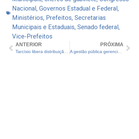
Nacional
,
Governos Estadual e Federal
,
Ministérios
,
Prefeitos
,
Secretarias
Municipais e Estaduais
,
Senado federal
,
Vice-Prefeitos
ANTERIOR
PRÓXIMA
Tarcísio libera distribuição de cannabis medicinal em SP; autor da lei é Caio França, deputado estadual
A gestão pública gerencial:
modelo