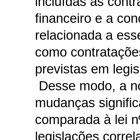
incluídas as cont
financeiro e a co
relacionada a ess
como contrataçõe
previstas em legis
Desse modo, a nov
mudanças signific
comparada à lei n
legislações correl