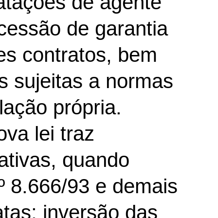
ratações de agente
ncessão de garantia
es contratos, bem
s sujeitas a normas
lação própria.
a lei traz
ativas, quando
º 8.666/93 e demais
atas: inversão das