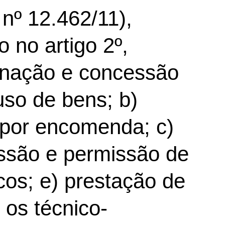
 nº 12.462/11),
 no artigo 2º,
lienação e concessão
 uso de bens; b)
 por encomenda; c)
essão e permissão de
cos; e) prestação de
e os técnico-