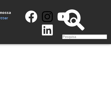
 nossa
tter