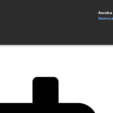
Receba
NewsLe