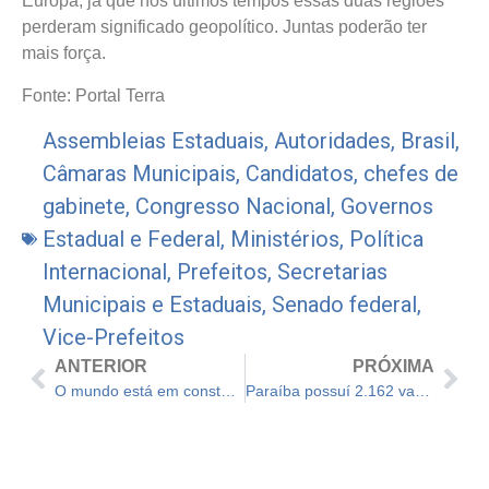
Europa, já que nos últimos tempos essas duas regiões
perderam significado geopolítico. Juntas poderão ter
mais força.
Fonte: Portal Terra
Assembleias Estaduais
,
Autoridades
,
Brasil
,
Câmaras Municipais
,
Candidatos
,
chefes de
gabinete
,
Congresso Nacional
,
Governos
Estadual e Federal
,
Ministérios
,
Política
Internacional
,
Prefeitos
,
Secretarias
Municipais e Estaduais
,
Senado federal
,
Vice-Prefeitos
ANTERIOR
PRÓXIMA
O mundo está em constante transformação e 2025, não será diferente! Brasil precisa estar preparado
Paraíba possuí 2.162 vagas em editais de concursos públicos e seleções para novembro