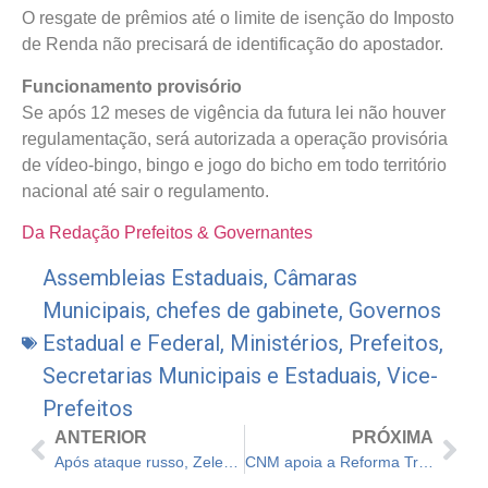
O resgate de prêmios até o limite de isenção do Imposto
de Renda não precisará de identificação do apostador.
Funcionamento provisório
Se após 12 meses de vigência da futura lei não houver
regulamentação, será autorizada a operação provisória
de vídeo-bingo, bingo e jogo do bicho em todo território
nacional até sair o regulamento.
Da Redação Prefeitos & Governantes
Assembleias Estaduais
,
Câmaras
Municipais
,
chefes de gabinete
,
Governos
Estadual e Federal
,
Ministérios
,
Prefeitos
,
Secretarias Municipais e Estaduais
,
Vice-
Prefeitos
ANTERIOR
PRÓXIMA
Após ataque russo, Zelensky adota lei marcial, fala com Biden e diz que ucranianos vencerão
CNM apoia a Reforma Tributária estabelecida no relatório da Proposta de Emenda à Constituição (PEC) 110/2019