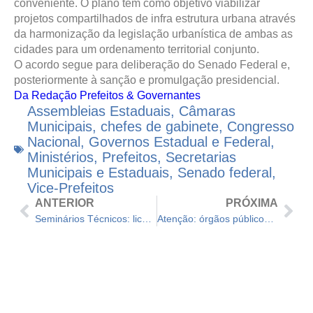
conveniente. O plano tem como objetivo viabilizar
projetos compartilhados de infra estrutura urbana através
da harmonização da legislação urbanística de ambas as
cidades para um ordenamento territorial conjunto.
O acordo segue para deliberação do Senado Federal e,
posteriormente à sanção e promulgação presidencial.
Da Redação Prefeitos & Governantes
Assembleias Estaduais
,
Câmaras
Municipais
,
chefes de gabinete
,
Congresso
Nacional
,
Governos Estadual e Federal
,
Ministérios
,
Prefeitos
,
Secretarias
Municipais e Estaduais
,
Senado federal
,
Vice-Prefeitos
ANTERIOR
PRÓXIMA
Seminários Técnicos: licenciamento de antenas 5G e proposta para apoiar municípios
Atenção: órgãos públicos municipais devem entregar a DCTFWeb; declaração é obrigatória