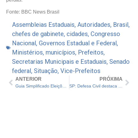
Fonte: BBC News Brasil
Assembleias Estaduais
,
Autoridades
,
Brasil
,
chefes de gabinete
,
cidades
,
Congresso
Nacional
,
Governos Estadual e Federal
,
Ministérios
,
municípios
,
Prefeitos
,
Secretarias Municipais e Estaduais
,
Senado
federal
,
Situação
,
Vice-Prefeitos
ANTERIOR
PRÓXIMA
Guia Simplificado Eleições 2024: Do Registro de Candidatura
SP: Defesa Civil destaca alerta para risco de queimadas no estado até quarta-feira