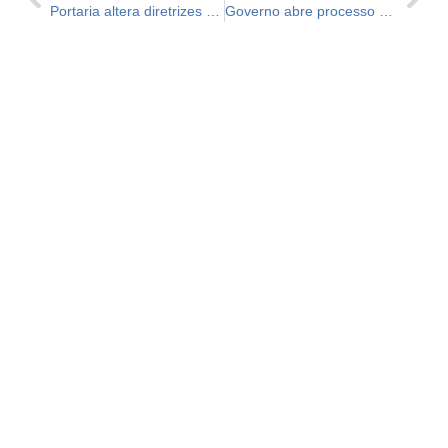
Portaria altera diretrizes e procedimentos para a execução de despesas extraordinárias
Governo abre processo para estados e municípios indicarem novas obras ao PAC