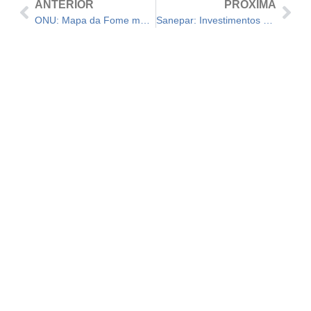
ANTERIOR
PRÓXIMA
ONU: Mapa da Fome mostra que risco de insegurança alimentar severa cai 85% no Brasil em 2023
Sanepar: Investimentos passam de R$ 3 bi com obras em Nova Esperança e Mandaguari