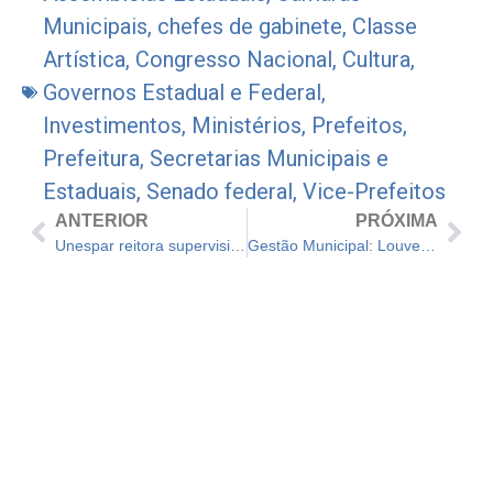
Municipais
,
chefes de gabinete
,
Classe
Artística
,
Congresso Nacional
,
Cultura
,
Governos Estadual e Federal
,
Investimentos
,
Ministérios
,
Prefeitos
,
Prefeitura
,
Secretarias Municipais e
Estaduais
,
Senado federal
,
Vice-Prefeitos
ANTERIOR
PRÓXIMA
Unespar reitora supervisiona reformas e investimentos no campus de Paranaguá
Gestão Municipal: Louveira está entre as 10 melhores cidades do Brasil