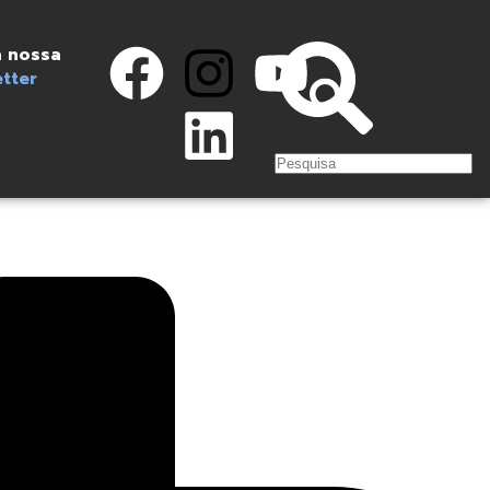
 nossa
tter