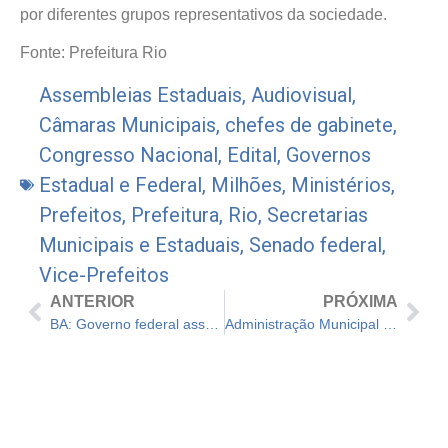
por diferentes grupos representativos da sociedade.
Fonte: Prefeitura Rio
Assembleias Estaduais
,
Audiovisual
,
Câmaras Municipais
,
chefes de gabinete
,
Congresso Nacional
,
Edital
,
Governos
Estadual e Federal
,
Milhões
,
Ministérios
,
Prefeitos
,
Prefeitura
,
Rio
,
Secretarias
Municipais e Estaduais
,
Senado federal
,
Vice-Prefeitos
ANTERIOR
PRÓXIMA
BA: Governo federal assume aplicações para educação
Administração Municipal expõe a plataforma Barbosa Digital Geo