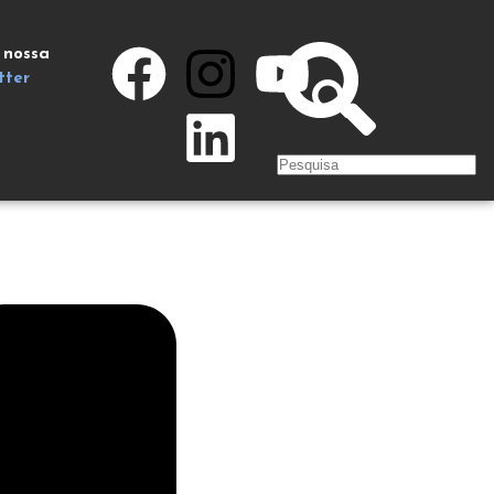
 nossa
tter