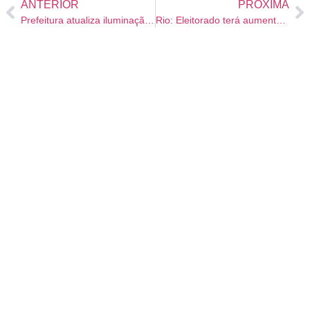
ANTERIOR
PRÓXIMA
Prefeitura atualiza iluminação pública por mais de 39 pontos do município
Rio: Eleitorado terá aumento de 4,6% nas eleições deste ano