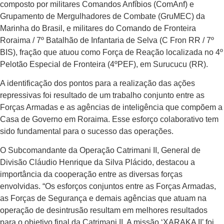
composto por militares Comandos Anfíbios (ComAnf) e
Grupamento de Mergulhadores de Combate (GruMEC) da
Marinha do Brasil, e militares do Comando de Fronteira
Roraima / 7º Batalhão de Infantaria de Selva (C Fron RR / 7º
BIS), fração que atuou como Força de Reação localizada no 4º
Pelotão Especial de Fronteira (4ºPEF), em Surucucu (RR).
A identificação dos pontos para a realização das ações
repressivas foi resultado de um trabalho conjunto entre as
Forças Armadas e as agências de inteligência que compõem a
Casa de Governo em Roraima. Esse esforço colaborativo tem
sido fundamental para o sucesso das operações.
O Subcomandante da Operação Catrimani II, General de
Divisão Cláudio Henrique da Silva Plácido, destacou a
importância da cooperação entre as diversas forças
envolvidas. “Os esforços conjuntos entre as Forças Armadas,
as Forças de Segurança e demais agências que atuam na
operação de desintrusão resultam em melhores resultados
para o objetivo final da Catrimani II. A missão ‘XARAKA II’ foi