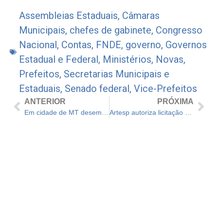
Assembleias Estaduais
,
Câmaras
Municipais
,
chefes de gabinete
,
Congresso
Nacional
,
Contas
,
FNDE
,
governo
,
Governos
Estadual e Federal
,
Ministérios
,
Novas
,
Prefeitos
,
Secretarias Municipais e
Estaduais
,
Senado federal
,
Vice-Prefeitos
ANTERIOR
PRÓXIMA
Em cidade de MT desembargadora continua licitação para coleta de lixo hospitalar
Artesp autoriza licitação dos lotes de rodovias Nova Raposo e Rota Sorocabana