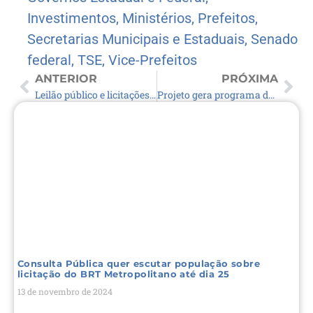
Investimentos
,
Ministérios
,
Prefeitos
,
Secretarias Municipais e Estaduais
,
Senado
federal
,
TSE
,
Vice-Prefeitos
ANTERIOR
PRÓXIMA
Leilão público e licitações ocorrerá na Prefeitura de Sobradinho
Projeto gera programa de combate à desnutrição de paciente com câncer
Consulta Pública quer escutar população sobre
licitação do BRT Metropolitano até dia 25
13 de novembro de 2024