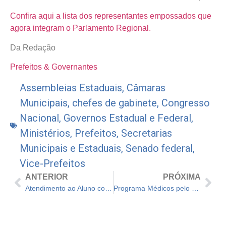
Confira aqui a lista dos representantes empossados que
agora integram o Parlamento Regional.
Da Redação
Prefeitos & Governantes
Assembleias Estaduais
,
Câmaras
Municipais
,
chefes de gabinete
,
Congresso
Nacional
,
Governos Estadual e Federal
,
Ministérios
,
Prefeitos
,
Secretarias
Municipais e Estaduais
,
Senado federal
,
Vice-Prefeitos
ANTERIOR
PRÓXIMA
Atendimento ao Aluno com Necessidade Alimentar Especial: Um ato de inclusão
Programa Médicos pelo Brasil – Regras para os Municípios