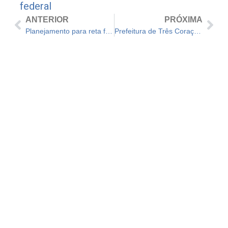
federal
ANTERIOR
PRÓXIMA
Planejamento para reta final de campanha
Prefeitura de Três Corações interrompe subsídio do transporte público municipal; entenda como ficam os valores