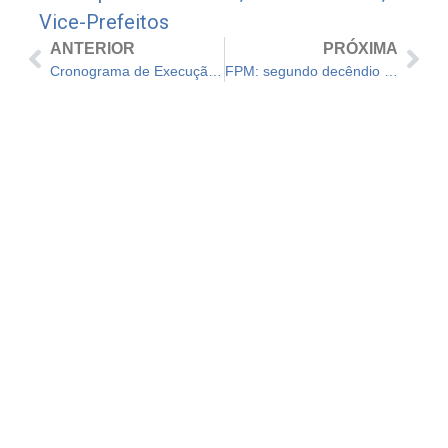
Vice-Prefeitos
ANTERIOR
PRÓXIMA
Cronograma de Execução Orçamentária e Financeira
FPM: segundo decêndio de fevereiro foi creditado nesta sexta-feira, 18/02