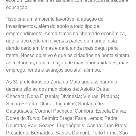
economicamente, mas também com avanços na saúde e
educação.
“Isso cria um ambiente favorável à atração de
investimentos, além do apoio a todo tipo de
empreendimento. Acreditamos na liberdade econômica,
que já deu certo em diversas partes do mundo, está
dando certo em Minas e dará ainda mais daqui para
frente. Nosso objetivo é que os cidadãos na ponta sintam
as melhorias, com a criação de mais oportunidades, mais
emprego, renda e avanços sociais”, afirmou.
As 30 prefeituras da Zona da Mata que assinaram o
decreto são as dos municípios de: Astolfo Dutra;
Chácara; Dona Euzébia; Divinésia; Vieiras; Piraúba;
Simão Pereira; Olaria; Tocantins; Santana de
Cataguases; Coronel Pacheco; Coimbra; Estrela Dalva;
Dores do Turvo; Belmiro Braga; Faria Lemos; Pedra
Dourada; Raul Soares; Eugenópolis; Canaã; Brás Pires;
Presidente Bernardes; Santos Dumont; Porto Firme; São