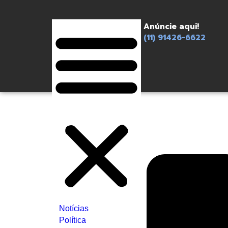
Anúncie aqui!
(11) 91426-6622
Notícias
Política