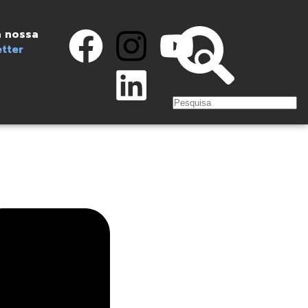
 nossa
tter