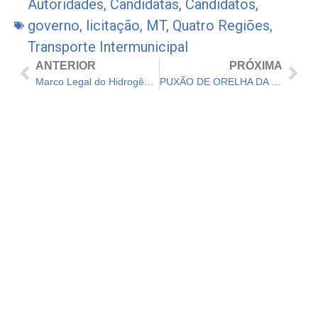
Autoridades
,
Candidatas
,
Candidatos
,
governo
,
licitação
,
MT
,
Quatro Regiões
,
Transporte Intermunicipal
ANTERIOR
PRÓXIMA
Marco Legal do Hidrogênio é importante para destravar investimentos, entretanto precisará ser aperfeiçoado pela ANP
PUXÃO DE ORELHA DA SEMANA