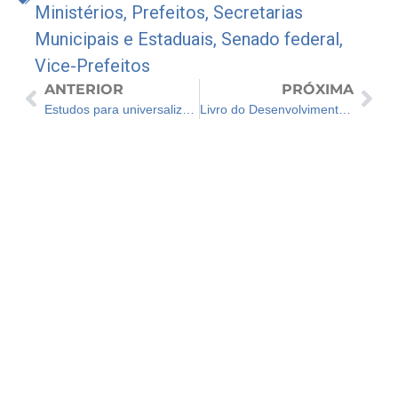
Ministérios
,
Prefeitos
,
Secretarias
Municipais e Estaduais
,
Senado federal
,
Vice-Prefeitos
ANTERIOR
PRÓXIMA
Estudos para universalização do saneamento básico em Porto Velho estão disponíveis à população
Livro do Desenvolvimento Regional celebra dois anos do “Vale do Futuro”