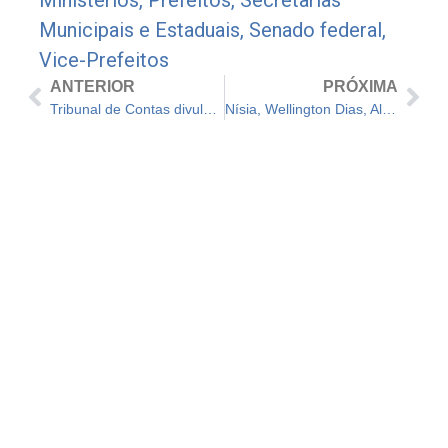
Municipais e Estaduais
,
Senado federal
,
Vice-Prefeitos
ANTERIOR
PRÓXIMA
Tribunal de Contas divulga calendário de obrigações para o exercício de 2023
Nísia, Wellington Dias, Alckmin: quem são os ministros anunciados por Lula; veja lista