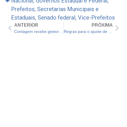
Nacional
,
Governos Estadual e Federal
,
Prefeitos
,
Secretarias Municipais e
Estaduais
,
Senado federal
,
Vice-Prefeitos
ANTERIOR
PRÓXIMA
Contagem recebe gestores mineiros e discute projetos e aplicações sobre a Lei Paulo Gustavo
Regras para o ajuste de repasses do FPM