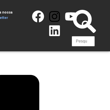
a nossa
tter