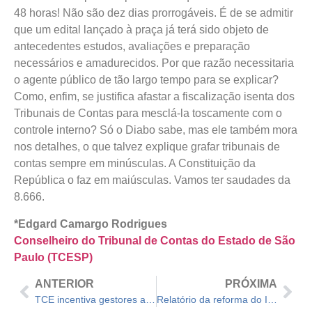
48 horas! Não são dez dias prorrogáveis. É de se admitir
que um edital lançado à praça já terá sido objeto de
antecedentes estudos, avaliações e preparação
necessários e amadurecidos. Por que razão necessitaria
o agente público de tão largo tempo para se explicar?
Como, enfim, se justifica afastar a fiscalização isenta dos
Tribunais de Contas para mesclá-la toscamente com o
controle interno? Só o Diabo sabe, mas ele também mora
nos detalhes, o que talvez explique grafar tribunais de
contas sempre em minúsculas. A Constituição da
República o faz em maiúsculas. Vamos ter saudades da
8.666.
*Edgard Camargo Rodrigues
Conselheiro do Tribunal de Contas do Estado de São
Paulo (TCESP)
ANTERIOR
PRÓXIMA
TCE incentiva gestores a aderir ao Programa de Prevenção à Corrupção
Relatório da reforma do IR retira R$ 13,1 bilhões dos municípios