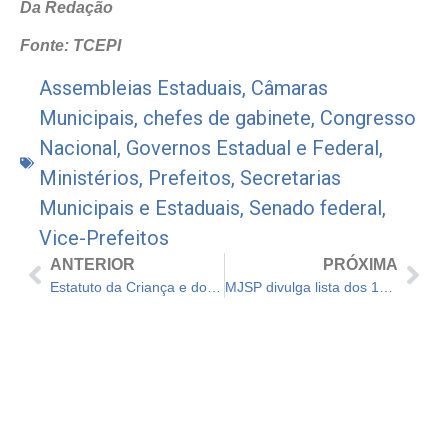
Da Redação
Fonte: TCEPI
Assembleias Estaduais
,
Câmaras
Municipais
,
chefes de gabinete
,
Congresso
Nacional
,
Governos Estadual e Federal
,
Ministérios
,
Prefeitos
,
Secretarias
Municipais e Estaduais
,
Senado federal
,
Vice-Prefeitos
ANTERIOR
PRÓXIMA
Estatuto da Criança e do Adolescente completa 33 anos
MJSP divulga lista dos 163 municípios prioritários do Pronasci