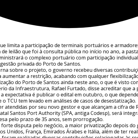
que limita a participação de terminais portuários e armadores
 de leilão que foi à consulta pública no início no ano, a p
inistrará o complexo portuário com participação individua
gestão privada do Porto de Santos.
terna sobre o projeto, o governo recebeu diversas contribu
 aumentar a restrição, acabando com qualquer flexibilização
ação do Porto de Santos ainda neste ano, o que é visto com
rio da Infraestrutura, Rafael Furtado, disse acreditar que 
a expectativa é publicar o edital em outubro, o que depend
 o TCU tem levado em análises de casos de desestatização.
er atendidas por seu novo gestor e que alcançam a cifra de 
tatal Santos Port Authority (SPA, antiga Codesp), será integ
esa pelo prazo de 35 anos, sem prorrogação.
a forte disputa pelo negócio, a maior privatização depois do
 Unidos, França, Emirados Árabes e Itália, além de ter reali
 foram realizadas diversas contribuições relacionadas às re