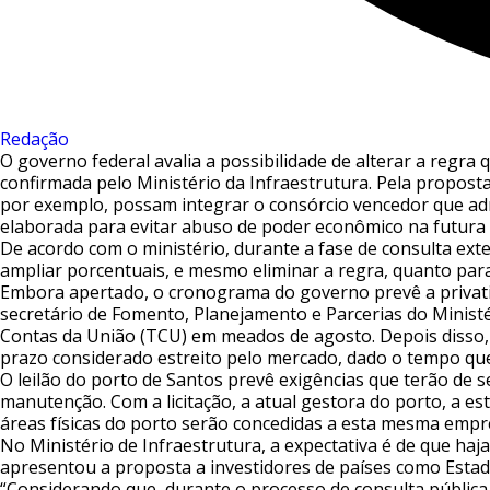
Redação
O governo federal avalia a possibilidade de alterar a regra 
confirmada pelo Ministério da Infraestrutura. Pela proposta
por exemplo, possam integrar o consórcio vencedor que adm
elaborada para evitar abuso de poder econômico na futura 
De acordo com o ministério, durante a fase de consulta ex
ampliar porcentuais, e mesmo eliminar a regra, quanto para
Embora apertado, o cronograma do governo prevê a privatiz
secretário de Fomento, Planejamento e Parcerias do Ministé
Contas da União (TCU) em meados de agosto. Depois disso, 
prazo considerado estreito pelo mercado, dado o tempo que
O leilão do porto de Santos prevê exigências que terão de s
manutenção. Com a licitação, a atual gestora do porto, a es
áreas físicas do porto serão concedidas a esta mesma empr
No Ministério de Infraestrutura, a expectativa é de que haj
apresentou a proposta a investidores de países como Estados
“Considerando que, durante o processo de consulta pública,