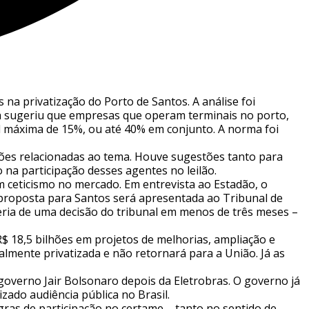
 na privatização do Porto de Santos. A análise foi
asta sugeriu que empresas que operam terminais no porto,
l máxima de 15%, ou até 40% em conjunto. A norma foi
ições relacionadas ao tema. Houve sugestões tanto para
 na participação desses agentes no leilão.
 ceticismo no mercado. Em entrevista ao Estadão, o
a proposta para Santos será apresentada ao Tribunal de
eria de uma decisão do tribunal em menos de três meses –
R$ 18,5 bilhões em projetos de melhorias, ampliação e
ralmente privatizada e não retornará para a União. Já as
 governo Jair Bolsonaro depois da Eletrobras. O governo já
zado audiência pública no Brasil.
gras de participação no certame – tanto no sentido de