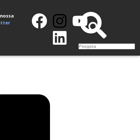
 nossa
tter