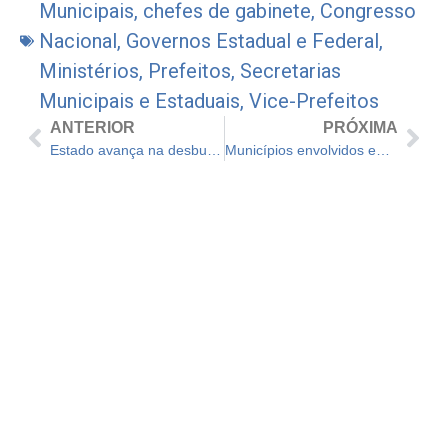
Municipais
,
chefes de gabinete
,
Congresso
Nacional
,
Governos Estadual e Federal
,
Ministérios
,
Prefeitos
,
Secretarias
Municipais e Estaduais
,
Vice-Prefeitos
ANTERIOR
PRÓXIMA
Estado avança na desburocratização e estende Descomplica para os municípios
Municípios envolvidos em litígio discutem ações para permanecer no Ceará