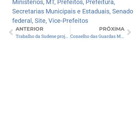
Ministérios
,
MT
,
Prefeitos
,
Prefeitura
,
Secretarias Municipais e Estaduais
,
Senado
federal
,
Site
,
Vice-Prefeitos
ANTERIOR
PRÓXIMA
Trabalho da Sudene projetado ao setor produtivo contará com novas aplicações em seis estados
Conselho das Guardas Municipais faz reunião para discutir nova nomenclatura