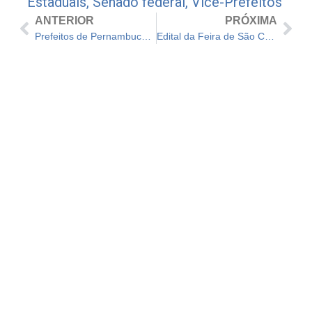
Estaduais
,
Senado federal
,
Vice-Prefeitos
ANTERIOR
PRÓXIMA
Prefeitos de Pernambuco se reúnem para discutir violência nas escolas
Edital da Feira de São Cristóvão prevê investimento privado de quase R$ 100 milhões