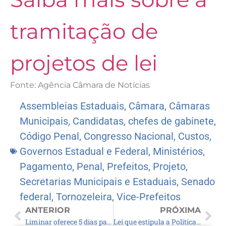
tramitação de
projetos de lei
Fonte: Agência Câmara de Notícias
Assembleias Estaduais
,
Câmara
,
Câmaras
Municipais
,
Candidatas
,
chefes de gabinete
,
Código Penal
,
Congresso Nacional
,
Custos
,
Governos Estadual e Federal
,
Ministérios
,
Pagamento
,
Penal
,
Prefeitos
,
Projeto
,
Secretarias Municipais e Estaduais
,
Senado
federal
,
Tornozeleira
,
Vice-Prefeitos
ANTERIOR
PRÓXIMA
Liminar oferece 5 dias para município arrumar abastecimento de água
Lei que estipula a Política Estadual do Hidrogênio Verde é confirmada por Rafael Fonteles