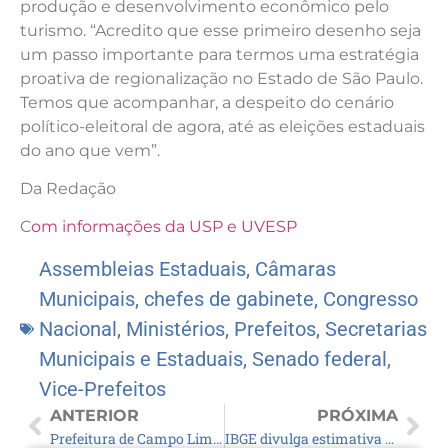
produção e desenvolvimento econômico pelo
turismo. “Acredito que esse primeiro desenho seja
um passo importante para termos uma estratégia
proativa de regionalização no Estado de São Paulo.
Temos que acompanhar, a despeito do cenário
político-eleitoral de agora, até as eleições estaduais
do ano que vem”.
Da Redação
C
om informações da USP e UVESP
Assembleias Estaduais
,
Câmaras
Municipais
,
chefes de gabinete
,
Congresso
Nacional
,
Ministérios
,
Prefeitos
,
Secretarias
Municipais e Estaduais
,
Senado federal
,
Vice-Prefeitos
ANTERIOR
PRÓXIMA
Prefeitura de Campo Limpo Paulista inova com Pró-Educa
IBGE divulga estimativa da população dos municípios para 2021