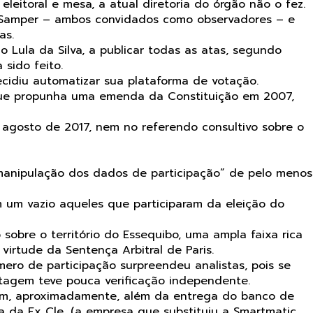
leitoral e mesa, a atual diretoria do órgão não o fez.
to Samper – ambos convidados como observadores – e
as.
 Lula da Silva, a publicar todas as atas, segundo
 sido feito.
ecidiu automatizar sua plataforma de votação.
 que propunha uma emenda da Constituição em 2007,
agosto de 2017, nem no referendo consultivo sobre o
 manipulação dos dados de participação” de pelo menos
m um vazio aqueles que participaram da eleição do
obre o território do Essequibo, uma ampla faixa rica
irtude da Sentença Arbitral de Paris.
ero de participação surpreendeu analistas, pois se
tagem teve pouca verificação independente.
tim, aproximadamente, além da entrega do banco de
 da Ex Cle, (a empresa que substituiu a Smartmatic