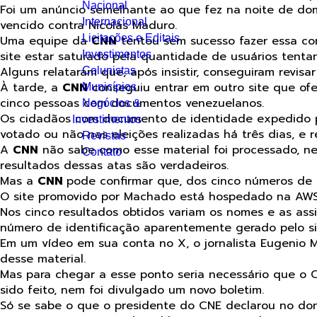
Nacional
Foi um anúncio semelhante ao que fez na noite de do
Internacional
vencido contra Nicolás Maduro.
Licitações e Editais
Uma equipe da
CNN
tentou sem sucesso fazer essa con
site estar saturado pela quantidade de usuários tenta
Investimentos
Alguns relataram que, após insistir, conseguiram revis
Colunistas
À tarde, a
CNN
conseguiu entrar em outro site que of
Municípios
cinco pessoas com documentos venezuelanos.
Negócios &
Os cidadãos com documento de identidade expedido p
Investimentos
votado ou não nas eleições realizadas há três dias, e r
Revistas
A
CNN
não sabe como esse material foi processado, ne
Contato
resultados dessas atas são verdadeiros.
Mas a
CNN
pode confirmar que, dos cinco números de c
O site promovido por Machado está hospedado na AWS
Nos cinco resultados obtidos variam os nomes e as a
número de identificação aparentemente gerado pelo si
Em um vídeo em sua conta no X, o jornalista Eugenio M
desse material.
Mas para chegar a esse ponto seria necessário que o Co
sido feito, nem foi divulgado um novo boletim.
Só se sabe o que o presidente do CNE declarou no do