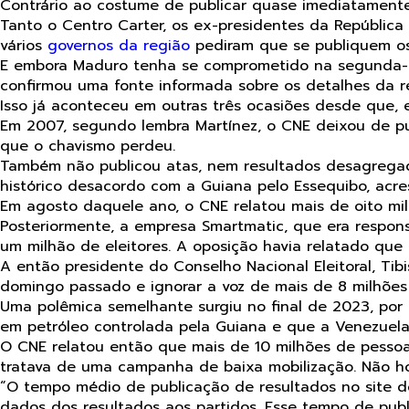
Contrário ao costume de publicar quase imediatamente n
Tanto o Centro Carter, os ex-presidentes da Repúblic
vários
governos da região
pediram que se publiquem os 
E embora Maduro tenha se comprometido na segunda-feir
confirmou uma fonte informada sobre os detalhes da 
Isso já aconteceu em outras três ocasiões desde que, 
Em 2007, segundo lembra Martínez, o CNE deixou de p
que o chavismo perdeu.
Também não publicou atas, nem resultados desagregado
histórico desacordo com a Guiana pelo Essequibo, acre
Em agosto daquele ano, o CNE relatou mais de oito mil
Posteriormente, a empresa Smartmatic, que era respons
um milhão de eleitores. A oposição havia relatado que 
A então presidente do Conselho Nacional Eleitoral, T
domingo passado e ignorar a voz de mais de 8 milhões
Uma polêmica semelhante surgiu no final de 2023, por 
em petróleo controlada pela Guiana e que a Venezuela
O CNE relatou então que mais de 10 milhões de pessoa
tratava de uma campanha de baixa mobilização. Não h
“O tempo médio de publicação de resultados no site d
dados dos resultados aos partidos. Esse tempo de pub