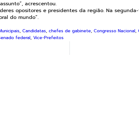
assunto”, acrescentou.
es opositores e presidentes da região. Na segunda-feir
oral do mundo”.
unicipais
,
Candidatas
,
chefes de gabinete
,
Congresso Nacional
,
Senado federal
,
Vice-Prefeitos