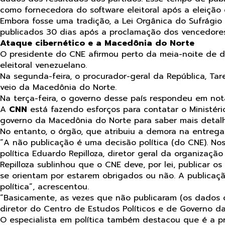
como fornecedora do software eleitoral após a eleição 
Embora fosse uma tradição, a Lei Orgânica do Sufrágio 
publicados 30 dias após a proclamação dos vencedores n
Ataque cibernético e a Macedônia do Norte
O presidente do CNE afirmou perto da meia-noite de d
eleitoral venezuelano.
Na segunda-feira, o procurador-geral da República, T
veio da Macedônia do Norte.
Na terça-feira, o governo desse país respondeu em not
A
CNN
está fazendo esforços para contatar o Ministéri
governo da Macedônia do Norte para saber mais detalh
No entanto, o órgão, que atribuiu a demora na entreg
“A não publicação é uma decisão política (do CNE). No
política Eduardo Repilloza, diretor geral da organização
Repilloza sublinhou que o CNE deve, por lei, publicar 
se orientam por estarem obrigados ou não. A publicaç
política”, acrescentou.
“Basicamente, as vezes que não publicaram (os dados 
diretor do Centro de Estudos Políticos e de Governo da
O especialista em política também destacou que é a p