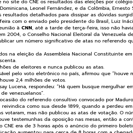
o site do CNE os resultados das eleições por colégio e
a Dominicana, Leonel Fernández, e da Colômbia, Ernes
resultados detalhados para dissipar as dúvidas surgid
a com o enviado pelo presidente do Brasil, Luiz Inácio
reunião à
CNN
, até a tarde de terça-feira, isso não havia
em 2004, o Conselho Nacional Eleitoral da Venezuela d
ublicar um número significativo de atas no referendo
s na eleição da Assembleia Nacional Constituinte em 
scenta.
hões de eleitores e nunca publicou as atas.
ável pelo voto eletrônico no país, afirmou que “houve
houve 2,4 milhões de votos.
ibisay Lucena, respondeu: “Há quem busque mergulhar e
 de venezuelanos”.
ocasião do referendo consultivo convocado por Maduro s
 reivindica como sua desde 1899, quando a perdeu em v
s votaram, mas não publicou as atas de votação. O núm
ouve testemunhas da oposição nas mesas, então a con
o CNE era de 3 horas após o anúncio do primeiro bole
licação aumentou para cerca de 8 horas com a chegada