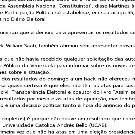
da Assembleia Nacional Constituinte)”, disse Martínez 
e Participação Política só estabelece, em seu artigo 55
o Diário Eleitoral.
omingo que a demora para apresentar os resultados se 
arek William Saab, também afirmou sem apresentar prov
a que não havia recebido qualquer solicitação das auto
o Público da Venezuela para informar sobre os novos d
es sobre a situação.
a dos resultados do domingo a um hack, não ofereceu n
ssa quase certeza é que eles não têm as atas para sust
 civil Transparência Eleitoral e coautor do livro “Assim 
os resultados por mesa e as atas de apuração, mas lembr
ão é uma decisão política: tanto a hora do anúncio do
completos) é porque não houve um resultado que corre
 Universidade Católica Andrés Bello (UCAB).
rimeira vez que não há atas em uma eleição presidenci