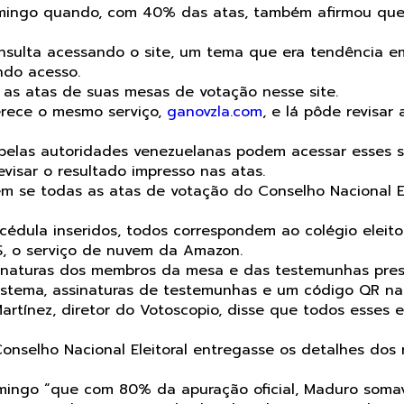
mingo quando, com 40% das atas, também afirmou que 
sulta acessando o site, um tema que era tendência em
ndo acesso.
ar as atas de suas mesas de votação nesse site.
erece o mesmo serviço,
ganovzla.com
, e lá pôde revisar
elas autoridades venezuelanas podem acessar esses 
evisar o resultado impresso nas atas.
m se todas as atas de votação do Conselho Nacional Ele
édula inseridos, todos correspondem ao colégio eleitor
, o serviço de nuvem da Amazon.
ssinaturas dos membros da mesa e das testemunhas pre
stema, assinaturas de testemunhas e um código QR na p
artínez, diretor do Votoscopio, disse que todos esses 
nselho Nacional Eleitoral entregasse os detalhes dos re
mingo “que com 80% da apuração oficial, Maduro somav