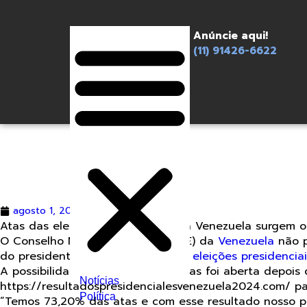
Anúncie aqui!
(11) 91426-6622
agosto 1, 2024
Redação
Atas das eleições presidenciais da Venezuela surgem o
O Conselho Nacional Eleitoral (CNE) da
Venezuela
não p
do presidente
Nicolás Maduro
nas
eleições presidencia
A possibilidade de consultar as atas foi aberta depois
Notícias
https://resultadospresidencialesvenezuela2024.com/ p
Política
“Temos 73,20% das atas e com esse resultado nosso p