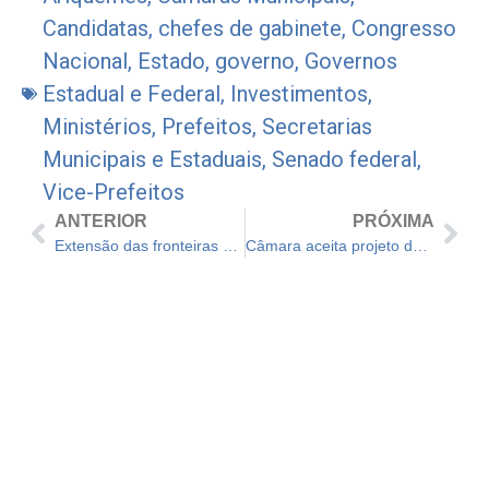
Candidatas
,
chefes de gabinete
,
Congresso
Nacional
,
Estado
,
governo
,
Governos
Estadual e Federal
,
Investimentos
,
Ministérios
,
Prefeitos
,
Secretarias
Municipais e Estaduais
,
Senado federal
,
Vice-Prefeitos
ANTERIOR
PRÓXIMA
Extensão das fronteiras com Venezuela é motivo para posturas de Colômbia e Brasil sobre eleição contestada
Câmara aceita projeto de lei para afrouxar regras de licitações nos municípios em calamidade pública