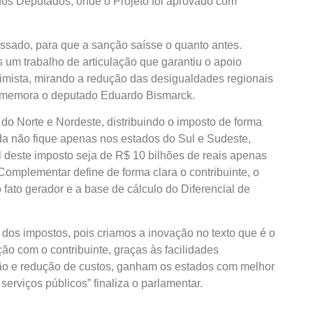
dos Deputados, onde o Projeto foi aprovado com
ssado, para que a sanção saísse o quanto antes.
 um trabalho de articulação que garantiu o apoio
imista, mirando a redução das desigualdades regionais
 comemora o deputado Eduardo Bismarck.
e do Norte e Nordeste, distribuindo o imposto de forma
da não fique apenas nos estados do Sul e Sudeste,
 deste imposto seja de R$ 10 bilhões de reais apenas
omplementar define de forma clara o contribuinte, o
 fato gerador e a base de cálculo do Diferencial de
 dos impostos, pois criamos a inovação no texto que é o
o com o contribuinte, graças às facilidades
ão e redução de custos, ganham os estados com melhor
erviços públicos” finaliza o parlamentar.