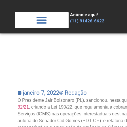
Anúncie aqui!
(11) 91426-6622
Negócios & Investimentos
janeiro 7, 2022
Redação
O Presidente Jair Bolsonaro (PL), sancionou, nesta qui
32/21
, criando a Lei 190/22, que regulamenta a cobra
Serviços (ICMS) nas operações interestaduais destina
autoria do Senador Cid Gomes (PDT-CE) e relatoria 