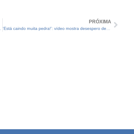
PRÓXIMA
de dívidas vetado
‘Está caindo muita pedra!’: vídeo mostra desespero de turistas que notaram que cânion ia desabar momentos antes da tragédia em Capitólio (MG); veja