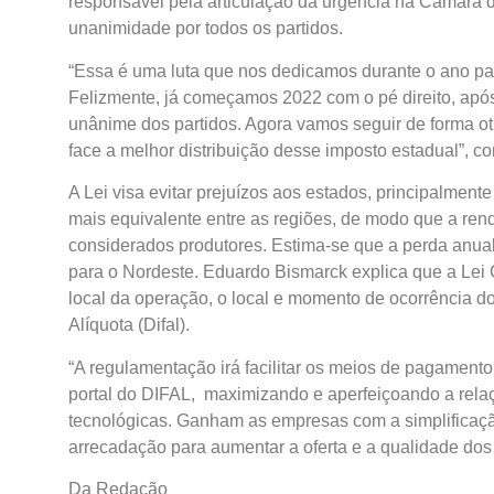
responsável pela articulação da urgência na Câmara 
unanimidade por todos os partidos.
“Essa é uma luta que nos dedicamos durante o ano pa
Felizmente, já começamos 2022 com o pé direito, após
unânime dos partidos. Agora vamos seguir de forma ot
face a melhor distribuição desse imposto estadual”,
A Lei visa evitar prejuízos aos estados, principalment
mais equivalente entre as regiões, de modo que a ren
considerados produtores. Estima-se que a perda anual
para o Nordeste. Eduardo Bismarck explica que a Lei C
local da operação, o local e momento de ocorrência do
Alíquota (Difal).
“A regulamentação irá facilitar os meios de pagamento
portal do DIFAL, maximizando e aperfeiçoando a relaçã
tecnológicas. Ganham as empresas com a simplificaç
arrecadação para aumentar a oferta e a qualidade dos s
Da Redação