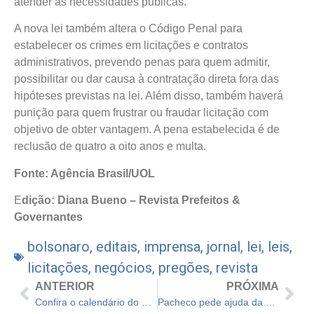
atender às necessidades públicas.
A nova lei também altera o Código Penal para
estabelecer os crimes em licitações e contratos
administrativos, prevendo penas para quem admitir,
possibilitar ou dar causa à contratação direta fora das
hipóteses previstas na lei. Além disso, também haverá
punição para quem frustrar ou fraudar licitação com
objetivo de obter vantagem. A pena estabelecida é de
reclusão de quatro a oito anos e multa.
Fonte: Agência Brasil/UOL
E
dição: Diana Bueno – Revista Prefeitos &
Governantes
bolsonaro
,
editais
,
imprensa
,
jornal
,
lei
,
leis
,
licitações
,
negócios
,
pregões
,
revista
ANTERIOR
PRÓXIMA
Confira o calendário do auxílio emergencial 2021
Pacheco pede ajuda da ONU e da comunidade internacional