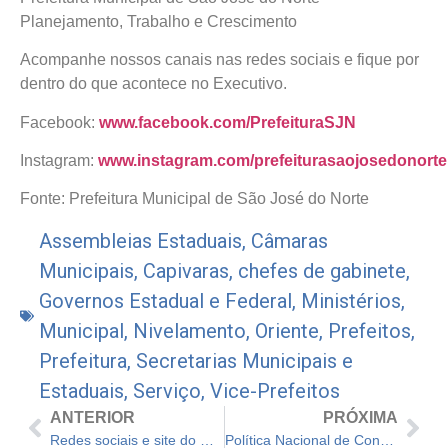
Planejamento, Trabalho e Crescimento
Acompanhe nossos canais nas redes sociais e fique por
dentro do que acontece no Executivo.
Facebook:
www.facebook.com/PrefeituraSJN
Instagram:
www.instagram.com/prefeiturasaojosedonorte
Fonte: Prefeitura Municipal de São José do Norte
Assembleias Estaduais
,
Câmaras
Municipais
,
Capivaras
,
chefes de gabinete
,
Governos Estadual e Federal
,
Ministérios
,
Municipal
,
Nivelamento
,
Oriente
,
Prefeitos
,
Prefeitura
,
Secretarias Municipais e
Estaduais
,
Serviço
,
Vice-Prefeitos
ANTERIOR
PRÓXIMA
Redes sociais e site do município de Imbituba irão ser paralisados por três meses
Política Nacional de Conservação e Uso Sustentável de Recursos Genéticos para a Agricultura, Alimentação e Pecuária é estipulado por decreto