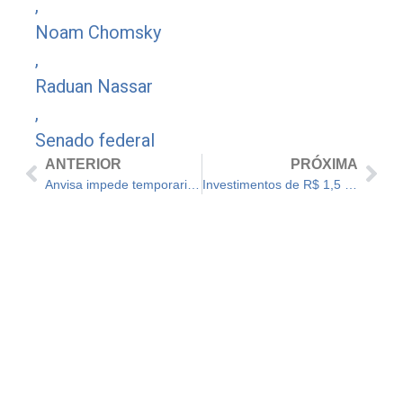
,
Noam Chomsky
,
Raduan Nassar
,
Senado federal
ANTERIOR
PRÓXIMA
Anvisa impede temporariamente uso e venda de produtos à base de fenol
Investimentos de R$ 1,5 milhão é utilizado para reforma em escola tradicional do Cajuru