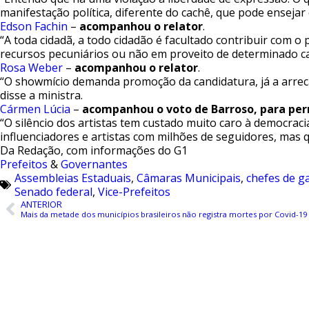
manifestação política, diferente do cachê, que pode enseja
Edson Fachin
–
acompanhou o relator
.
“A toda cidadã, a todo cidadão é facultado contribuir com 
recursos pecuniários ou não em proveito de determinado ca
Rosa Weber
–
acompanhou o relator
.
“O showmício demanda promoção da candidatura, já a arrec
disse a ministra.
Cármen Lúcia
–
acompanhou o voto de Barroso, para perm
“O silêncio dos artistas tem custado muito caro à democracia
influenciadores e artistas com milhões de seguidores, mas 
Da Redação, com informações do G1
Prefeitos
&
Governantes
Assembleias Estaduais
,
Câmaras Municipais
,
chefes de g
Senado federal
,
Vice-Prefeitos
ANTERIOR