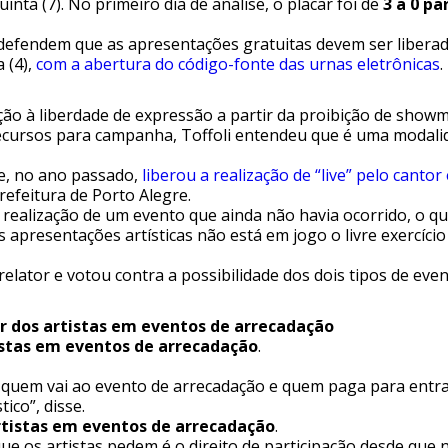
ta (7). No primeiro dia de análise, o placar foi de
3 a 0 pa
defendem que as apresentações gratuitas devem ser liberada
 (4),
com a abertura do código-fonte das urnas eletrônicas
.
ão à liberdade de expressão a partir da proibição de show
recursos para campanha, Toffoli entendeu que é uma modalid
ue, no ano passado,
liberou a realização de “live” pelo cant
refeitura de Porto Alegre.
realização de um evento que ainda não havia ocorrido, o qu
apresentações artísticas não está em jogo o livre exercíci
ator e votou contra a possibilidade dos dois tipos de even
r dos artistas em eventos de arrecadação
istas em eventos de arrecadação
.
uem vai ao evento de arrecadação e quem paga para entrar o
ico”, disse.
rtistas em eventos de arrecadação
.
ue os artistas pedem é o direito de participação desde que