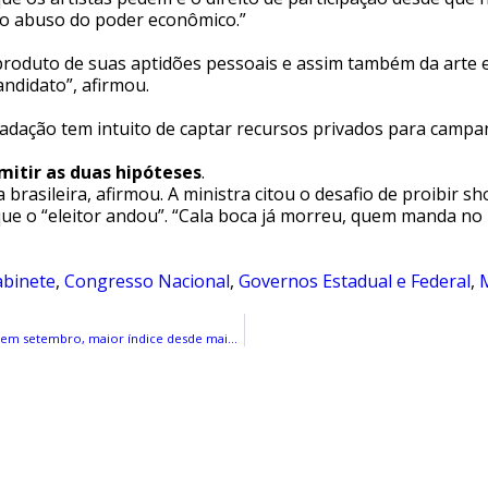
r o abuso do poder econômico.”
o produto de suas aptidões pessoais e assim também da arte 
ndidato”, afirmou.
adação tem intuito de captar recursos privados para campa
itir as duas hipóteses
.
 brasileira, afirmou. A ministra citou o desafio de proibir 
que o “eleitor andou”. “Cala boca já morreu, quem manda no
abinete
,
Congresso Nacional
,
Governos Estadual e Federal
,
M
Mais da metade dos municípios brasileiros não registra mortes por Covid-19 em setembro, maior índice desde maio de 2020