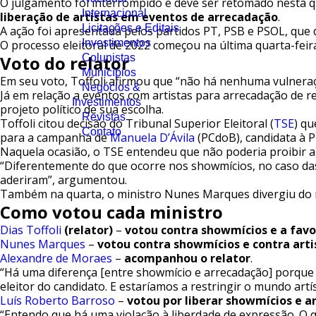
O julgamento foi interrompido e deve ser retomado nesta quin
Internacional
liberação de artistas em eventos de arrecadação
.
Licitações e Editais
A ação foi apresentada pelos partidos PT, PSB e PSOL, que 
Investimentos
O processo eleitoral de 2022 começou na última quarta-feira
Voto do relator
Colunistas
Municípios
Em seu voto, Toffoli afirmou que “não há nenhuma vulneraç
Negócios &
Já em relação a eventos com artistas para arrecadação de 
Investimentos
projeto político de sua escolha.
Revistas
Toffoli citou decisão do Tribunal Superior Eleitoral (
TSE
) q
Contato
para a campanha de
Manuela D’Ávila
(PCdoB), candidata à P
Naquela ocasião, o TSE entendeu que não poderia proibir a 
“Diferentemente do que ocorre nos showmícios, no caso das 
aderiram”, argumentou.
Também na quarta, o ministro Nunes Marques divergiu do rel
Como votou cada ministro
Dias Toffoli
(relator)
–
votou contra showmícios e a favo
Nunes Marques
–
votou contra showmícios e contra art
Alexandre de Moraes
–
acompanhou o relator
.
“Há uma diferença [entre showmício e arrecadação] porque q
eleitor do candidato. E estaríamos a restringir o mundo artíst
Luís Roberto Barroso
–
votou por liberar showmícios e a
“Entendo que há uma violação à liberdade de expressão. O q