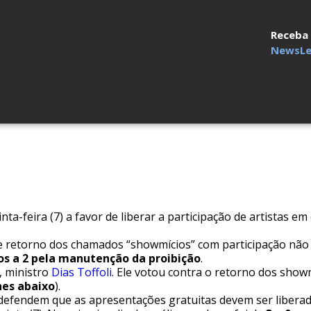
Receba
NewsLe
nta-feira (7) a favor de liberar a participação de artistas 
de retorno dos chamados “showmícios” com participação não
os a 2 pela manutenção da proibição
.
, ministro
Dias Toffoli
. Ele votou contra o retorno dos show
hes abaixo
).
defendem que as apresentações gratuitas devem ser liberada