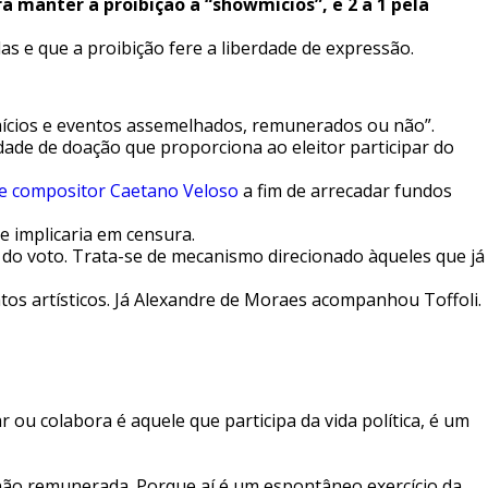
ra manter a proibição a “showmícios”, e 2 a 1 pela
s e que a proibição fere a liberdade de expressão.
mícios e eventos assemelhados, remunerados ou não”.
ade de doação que proporciona ao eleitor participar do
or e compositor Caetano Veloso
a fim de arrecadar fundos
e implicaria em censura.
o do voto. Trata-se de mecanismo direcionado àqueles que já
tos artísticos. Já Alexandre de Moraes acompanhou Toffoli.
u colabora é aquele que participa da vida política, é um
 não remunerada. Porque aí é um espontâneo exercício da