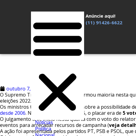
Anúncie aqui!
(11) 91426-6622
outubro 7, 2021
Redação
O Supremo Tribunal Federal (
STF
) formou maioria nesta qui
eleições 2022.
Os ministros também devem decidir sobre a possibilidade 
desde 2006
. Neste tema, até as 16h15, o placar era de
5 vot
O julgamento teve início nesta quarta com o voto do relator
Notícias
eventos para arrecadar recursos de campanha (
veja detal
Política
A ação foi apresentada pelos partidos PT, PSB e PSOL, que 
Nacional