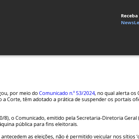
Receba
NewsLe
lgou, por meio do
Comunicado n.º 53/2024
, no qual alerta os
do a Corte, têm adotado a prática de suspender os portais o
0/8), o Comunicado, emitido pela Secretaria-Diretoria Geral (S
uina pública para fins eleitorais.
 antecedem as eleições, não é permitido veicular nos sítios ‘