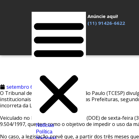
Anúncie aqui!
(11) 91426-6622
setembro 6, 2024
Redação
O Tribunal de Contas do Estado de São Paulo (TCESP) divu
institucionais das Prefeituras. Algumas Prefeituras, segun
incorreta da Lei n.º 9.504/1997.
Veiculado no Diário Oficial Eletrônico (DOE) de sexta-feira (3
9.504/1997, que tem como o objetivo de impedir o uso da máq
Notícias
Política
No caso, a legislação prevê que, a partir dos três meses que
Nacional