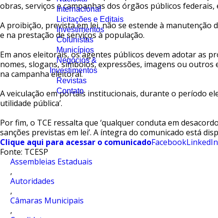
obras, serviços e campanhas dos órgãos públicos federais, e
Internacional
Licitações e Editais
A proibição, prevista em lei, não se estende à manutenção d
Investimentos
e na prestação de serviços à população.
Colunistas
Municípios
Em anos eleitorais, os agentes públicos devem adotar as pr
Negócios &
nomes, slogans, símbolos, expressões, imagens ou outros e
Investimentos
na campanha eleitoral.
Revistas
Contato
A veiculação em portais institucionais, durante o período el
utilidade pública’.
Por fim, o TCE ressalta que ‘qualquer conduta em desacordo
sanções previstas em lei’. A íntegra do comunicado está di
Clique aqui para acessar o comunicado
Facebook
LinkedIn
Fonte: TCESP
Assembleias Estaduais
,
Autoridades
,
Câmaras Municipais
,