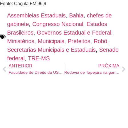
Fonte: Caçula FM 96,9
Assembleias Estaduais
,
Bahia
,
chefes de
gabinete
,
Congresso Nacional
,
Estados
Brasileiros
,
Governos Estadual e Federal
,
Ministérios
,
Municipais
,
Prefeitos
,
Robô
,
Secretarias Municipais e Estaduais
,
Senado
federal
,
TRE-MS
ANTERIOR
PRÓXIMA
Faculdade de Direito da USP inicia inscrições para dois concursos
Rodovia de Tapejara irá ganhar melhorias na contenção de erosão e drenagem